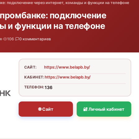
е: подключение через интернет, команды и функции на телефоне
опромбанке: подключение
ды и функции на телефоне
я
·
106
·
0 комментариев
https://www.belapb.by/
САЙТ:
https://www.belapb.by/
КАБИНЕТ:
ТЕЛЕФОН:
136
🌐 Сайт
🔐 Личный кабинет