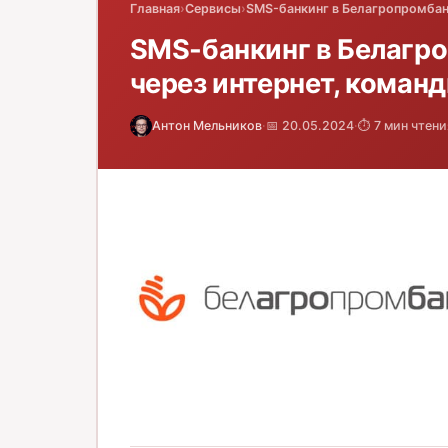
Главная
›
Сервисы
›
SMS-банкинг в Белагропромбанк
SMS-банкинг в Белагр
через интернет, коман
Антон Мельников
·
📅 20.05.2024
·
⏱️ 7 мин чтени