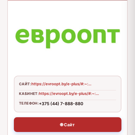
https://evroopt.by/e-plus/#:~:text=%D0%97%D0%B0%20%D0%BF%D0%BE%D0%BA%D1%83%D0%BF%D0%BA%D1%83%20%D0%BD%D0%B0%20%D1%81%D1%83%D0%BC%D0%BC%D1%83%2030%20%D1%80%D1%83%D0%B1%D0%BB%D0%B5%D0%B9%2095%20%D0%BA%D0%BE%D0%BF%D0%B5%D0%B5%D0%BA%20%D0%B2%D0%B0%D0%BC%20%D0%BF%D0%BE%D0%BB%D0%B0%D0%B3%D0%B0%D0%B5%D1%82%D1%81%D1%8F%2030%20%D0%B1%D0%BE%D0%BD%D1%83%D1%81%D0%BE%D0%B2.&text=%D0%B1%D0%BE%D0%BD%D1%83%D1%81%20%3D%2030%20%D0%B1%D0%BE%D0%BD%D1%83%D1%81%D0%BE%D0%B2-,%D0%A2%D0%B0%D0%BA%D0%B8%D0%BC%20%D0%BE%D0%B1%D1%80%D0%B0%D0%B7%D0%BE%D0%BC%2C%20%D0%BD%D0%B0%20%D0%B2%D0%B0%D1%88%20%D1%81%D1%87%D0%B5%D1%82,%D0%95%D0%BF%D0%BB%D1%8E%D1%81%C2%BB%20%D0%B2%D0%BE%D0%B7%D0%B2%D1%80%D0%B0%D1%89%D0%B0%D0%B5%D1%82%D1%81%D1%8F%2030%20%D0%BA%D0%BE%D0%BF%D0%B5%D0%B5%D0%BA%20%D0%B1%D0%BE%D0%BD%D1%83%D1%81%D0%B0%D0%BC%D0%B8.&text=%D0%9F%D0%BE%D1%82%D1%80%D0%B0%D1%82%D0%B8%D1%82%D1%8C%20%D0%B1%D0%BE%D0%BD%D1%83%D1%81%D1%8B%20%D0%BE%D1%87%D0%B5%D0%BD%D1%8C%20%D0%BB%D0%B5%D0%B3%D0%BA%D0%BE!,%D0%B1%D0%BE%D0%BD%D1%83%D1%81%D0%BE%D0%B2%20%D0%B2%D1%8B%20%D1%85%D0%BE%D1%82%D0%B5%D0%BB%D0%B8%20%D0%B1%D1%8B%20%D1%81%D0%BF%D0%B8%D1%81%D0%B0%D1%82%D1%8C.
САЙТ:
https://evroopt.by/e-plus/#:~:text=%D0%97%D0%B0%20%D0%BF%D0%BE%D0%BA%D1%83%D0%BF%D0%BA%D1%83%20%D0%BD%D0%B0%20%D1%81%D1%83%D0%BC%D0%BC%D1%83%2030%20%D1%80%D1%83%D0%B1%D0%BB%D0%B5%D0%B9%2095%20%D0%BA%D0%BE%D0%BF%D0%B5%D0%B5%D0%BA%20%D0%B2%D0%B0%D0%BC%20%D0%BF%D0%BE%D0%BB%D0%B0%D0%B3%D0%B0%D0%B5%D1%82%D1%81%D1%8F%2030%20%D0%B1%D0%BE%D0%BD%D1%83%D1%81%D0%BE%D0%B2.&text=%D0%B1%D0%BE%D0%BD%D1%83%D1%81%20%3D%2030%20%D0%B1%D0%BE%D0%BD%D1%83%D1%81%D0%BE%D0%B2-,%D0%A2%D0%B0%D0%BA%D0%B8%D0%BC%20%D0%BE%D0%B1%D1%80%D0%B0%D0%B7%D0%BE%D0%BC%2C%20%D0%BD%D0%B0%20%D0%B2%D0%B0%D1%88%20%D1%81%D1%87%D0%B5%D1%82,%D0%95%D0%BF%D0%BB%D1%8E%D1%81%C2%BB%20%D0%B2%D0%BE%D0%B7%D0%B2%D1%80%D0%B0%D1%89%D0%B0%D0%B5%D1%82%D1%81%D1%8F%2030%20%D0%BA%D0%BE%D0%BF%D0%B5%D0%B5%D0%BA%20%D0%B1%D0%BE%D0%BD%D1%83%D1%81%D0%B0%D0%BC%D0%B8.&text=%D0%9F%D0%BE%D1%82%D1%80%D0%B0%D1%82%D0%B8%D1%82%D1%8C%20%D0%B1%D0%BE%D0%BD%D1%83%D1%81%D1%8B%20%D0%BE%D1%87%D0%B5%D0%BD%D1%8C%20%D0%BB%D0%B5%D0%B3%D0%BA%D0%BE!,%D0%B1%D0%BE%D0%BD%D1%83%D1%81%D0%BE%D0%B2%20%D0%B2%D1%8B%20%D1%85%D0%BE%D1%82%D0%B5%D0%BB%D0%B8%20%D0%B1%D1%8B%20%D1%81%D0%BF%D0%B8%D1%81%D0%B0%D1%82%D1%8C.
КАБИНЕТ:
ТЕЛЕФОН:
+375 (44) 7-888-880
🌐 Сайт