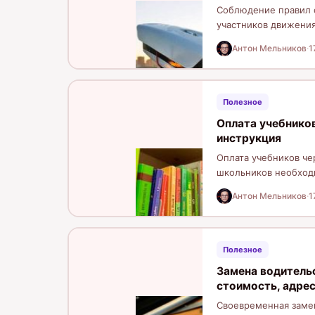
Соблюдение правил с
участников движения
установлены…
Антон Мельников
·
1
Полезное
Оплата учебников
инструкция
Оплата учебников че
школьников необход
воспользоваться льг
Антон Мельников
·
1
Полезное
Замена водитель
стоимость, адрес
Своевременная замен