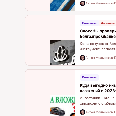
Антон Мельников
·
1
Полезное
Финансы
Способы проверк
Белгазпромбанке
Карта покупок от Бе
инструмент, позволя
достаточных средств
Антон Мельников
·
1
Полезное
Куда выгодно ин
вложений в 2023
Инвестиции – это не
финансовую стабильн
знания…
Антон Мельников
·
1