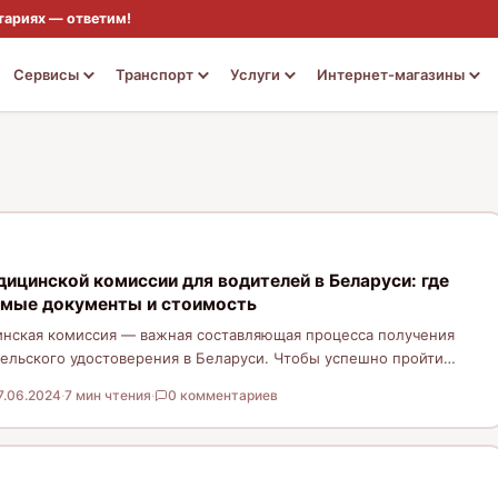
тариях — ответим!
Сервисы
Транспорт
Услуги
Интернет-магазины
цинской комиссии для водителей в Беларуси: где
имые документы и стоимость
инская комиссия — важная составляющая процесса получения
ельского удостоверения в Беларуси. Чтобы успешно пройти
ию, необходимо выполнить несколько…
7.06.2024
·
7 мин чтения
·
0 комментариев