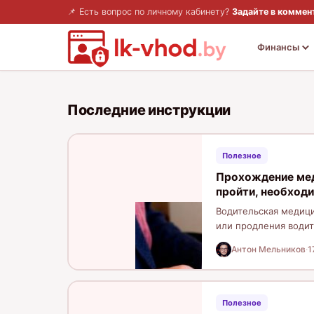
📌 Есть вопрос по личному кабинету?
Задайте в коммен
Финансы
Последние инструкции
Полезное
Прохождение меди
пройти, необход
Водительская медиц
или продления водит
медицинскую комисс
Антон Мельников
·
1
Полезное