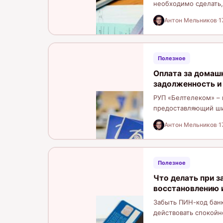
необходимо сделать,
просроченными прав
Антон Мельников
·
1
Полезное
Оплата за домашн
задолженность и 
РУП «Белтелеком» – 
предоставляющий шир
телевидение для фи
Антон Мельников
·
1
Полезное
Что делать при 
восстановлению 
Забыть ПИН-код банк
действовать спокойн
изменения.…