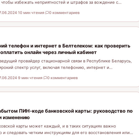
 чтобы избежать неприятностей и штрафов за вождение с
ами. В…
7.06.2024
·
10 мин чтения
·
0 комментариев
ий телефон и интернет в Белтелеком: как проверить
оплатить онлайн через личный кабинет
ведущий провайдер стационарной связи в Республике Беларусь,
окий спектр услуг, включая телефонию, интернет и
зических и…
7.06.2024
·
9 мин чтения
·
0 комментариев
забытом ПИН-коде банковской карты: руководство по
и изменению
овской карты может каждый, и в таких ситуациях важно
о и следовать четким инструкциям для его восстановления или