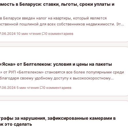
мость в Беларуси: ставки, льготы, сроки уплаты и
 в Беларуси введен налог на квартиры, который является
рственной пошлиной для всех собственников недвижимости. Эта
7.06.2024
·
10 мин чтения
·
0 комментариев
Ясна» от Белтелеком: условия и цены на пакеты
» от РУП «Белтелеком» становятся все более популярными среди
благодаря своему удобному доступу к высокоскоростному
нному телевидению…
7.06.2024
·
5 мин чтения
·
0 комментариев
трафы за нарушения, зафиксированные камерами в
ак это сделать