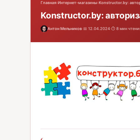
Главная
›
Интернет-магазины
›
Konstructor.by: авто
Konstructor.by: автори
Антон Мельников
·
📅 12.04.2024
·
⏱️ 8 мин чтени