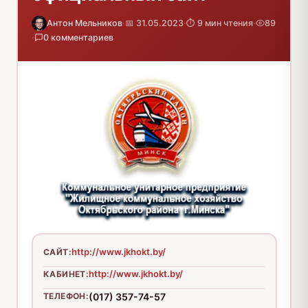
Антон Мельников
·
📅 31.05.2023
·
⏱️ 9 мин чтения
·
89
·
0 комментариев
http://www.jkhokt.by/
САЙТ:
http://www.jkhokt.by/
КАБИНЕТ:
ТЕЛЕФОН:
(017) 357-74-57