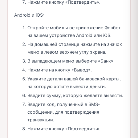
Нажмите кнопку «Подтвердить».
Android и iOS:
Откройте мобильное приложение Фонбет
на вашем устройстве Android или iOS.
На домашней странице нажмите на значок
меню в левом верхнем углу экрана.
В выпадающем меню выберите «Банк».
Нажмите на кнопку «Вывод».
Укажите детали вашей банковской карты,
на которую хотите вывести деньги.
Введите сумму, которую желаете вывести.
Введите код, полученный в SMS-
сообщении, для подтверждения
транзакции.
Нажмите кнопку «Подтвердить».