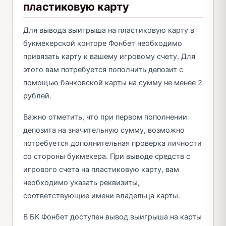
пластиковую карту
Для вывода выигрыша на пластиковую карту в
букмекерской конторе Фонбет необходимо
привязать карту к вашему игровому счету. Для
этого вам потребуется пополнить депозит с
помощью банковской карты на сумму не менее 2
рублей.
Важно отметить, что при первом пополнении
депозита на значительную сумму, возможно
потребуется дополнительная проверка личности
со стороны букмекера. При выводе средств с
игрового счета на пластиковую карту, вам
необходимо указать реквизиты,
соответствующие имени владельца карты.
В БК Фонбет доступен вывод выигрыша на карты