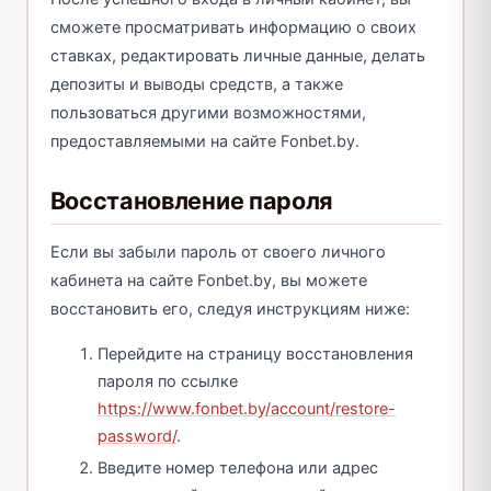
сможете просматривать информацию о своих
ставках, редактировать личные данные, делать
депозиты и выводы средств, а также
пользоваться другими возможностями,
предоставляемыми на сайте Fonbet.by.
Восстановление пароля
Если вы забыли пароль от своего личного
кабинета на сайте Fonbet.by, вы можете
восстановить его, следуя инструкциям ниже:
Перейдите на страницу восстановления
пароля по ссылке
https://www.fonbet.by/account/restore-
password/
.
Введите номер телефона или адрес