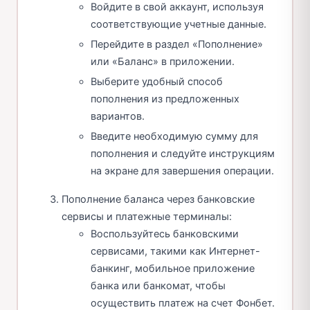
Войдите в свой аккаунт, используя
соответствующие учетные данные.
Перейдите в раздел «Пополнение»
или «Баланс» в приложении.
Выберите удобный способ
пополнения из предложенных
вариантов.
Введите необходимую сумму для
пополнения и следуйте инструкциям
на экране для завершения операции.
Пополнение баланса через банковские
сервисы и платежные терминалы:
Воспользуйтесь банковскими
сервисами, такими как Интернет-
банкинг, мобильное приложение
банка или банкомат, чтобы
осуществить платеж на счет Фонбет.