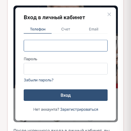
После успешного входа в личный кабинет, вы