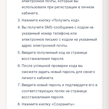
электронной почты, который вы
использовали при регистрации в личном
кабинете.
Нажмите кнопку «Получить код».
Вы получите SMS-сообщение с кодом на
указанный номер телефона или
электронное письмо с кодом на указанный
адрес электронной почты.
Введите полученный код на странице
восстановления пароля.
После успешной проверки кода вы
сможете задать новый пароль для своего
личного кабинета.
Введите новый пароль и подтвердите его в
соответствующих полях на странице
восстановления пароля.
Нажмите кнопку «Сохранить».