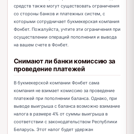
средств также могут существовать ограничения
со стороны банков и платежных систем, с
которыми сотрудничает букмекерская компания
Фонбет. Пожалуйста, учтите эти ограничения при
осуществлении операций пополнения и вывода
на вашем счете в Фонбет.
Снимают ли банки комиссию за
проведение платежей
В букмекерской компании Фонбет сама
компания не взимает комиссию за проведение
платежей при пополнении баланса. Однако, при
выводе выигрыша с баланса возможно взимание
налога в размере 4% от суммы выигрыша в
соответствии с законодательством Республики
Беларусь. Этот налог будет удержан