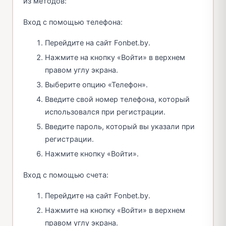
из методов:
Вход с помощью телефона:
Перейдите на сайт Fonbet.by.
Нажмите на кнопку «Войти» в верхнем
правом углу экрана.
Выберите опцию «Телефон».
Введите свой номер телефона, который
использовался при регистрации.
Введите пароль, который вы указали при
регистрации.
Нажмите кнопку «Войти».
Вход с помощью счета:
Перейдите на сайт Fonbet.by.
Нажмите на кнопку «Войти» в верхнем
правом углу экрана.