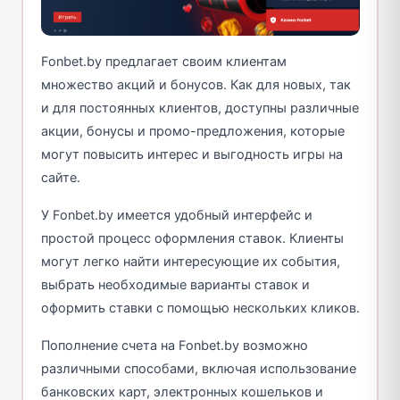
Fonbet.by предлагает своим клиентам
множество акций и бонусов. Как для новых, так
и для постоянных клиентов, доступны различные
акции, бонусы и промо-предложения, которые
могут повысить интерес и выгодность игры на
сайте.
У Fonbet.by имеется удобный интерфейс и
простой процесс оформления ставок. Клиенты
могут легко найти интересующие их события,
выбрать необходимые варианты ставок и
оформить ставки с помощью нескольких кликов.
Пополнение счета на Fonbet.by возможно
различными способами, включая использование
банковских карт, электронных кошельков и