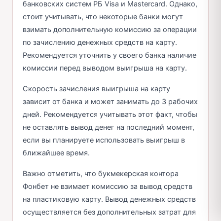
банковских систем РБ Visa и Mastercard. Однако,
стоит учитывать, что некоторые банки могут
взимать дополнительную комиссию за операции
по зачислению денежных средств на карту.
Рекомендуется уточнить у своего банка наличие
комиссии перед выводом выигрыша на карту.
Скорость зачисления выигрыша на карту
зависит от банка и может занимать до 3 рабочих
дней. Рекомендуется учитывать этот факт, чтобы
не оставлять вывод денег на последний момент,
если вы планируете использовать выигрыш в
ближайшее время.
Важно отметить, что букмекерская контора
Фонбет не взимает комиссию за вывод средств
на пластиковую карту. Вывод денежных средств
осуществляется без дополнительных затрат для