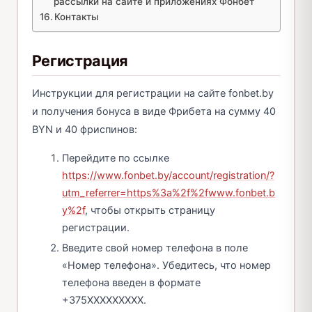
рассылки на сайте и приложениях Фонбет
Контакты
Регистрация
Инструкции для регистрации на сайте fonbet.by
и получения бонуса в виде Фрибета на сумму 40
BYN и 40 фриспинов:
Перейдите по ссылке
https://www.fonbet.by/account/registration/?
utm_referrer=https%3a%2f%2fwww.fonbet.b
y%2f
, чтобы открыть страницу
регистрации.
Введите свой номер телефона в поле
«Номер телефона». Убедитесь, что номер
телефона введен в формате
+375XXXXXXXXX.