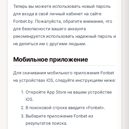
Теперь вы можете использовать новый пароль
для входа в свой личный кабинет на сайте
Fonbet.by. Пожалуйста, обратите внимание, что
для безопасности вашего аккаунта
рекомендуется использовать надежный пароль и
не делиться им с другими людьми.
Мобильное приложение
Для скачивания мобильного приложения Fonbet
на устройствах iOS, следуйте инструкциям ниже:
Откройте App Store на вашем устройстве
iOS.
В поисковой строке введите «Fonbet».
Выберите приложение Fonbet из
результатов поиска.